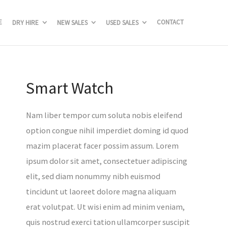
E
CONTACT
DRY HIRE
NEW SALES
USED SALES
Smart Watch
Nam liber tempor cum soluta nobis eleifend
option congue nihil imperdiet doming id quod
mazim placerat facer possim assum. Lorem
ipsum dolor sit amet, consectetuer adipiscing
elit, sed diam nonummy nibh euismod
tincidunt ut laoreet dolore magna aliquam
erat volutpat. Ut wisi enim ad minim veniam,
quis nostrud exerci tation ullamcorper suscipit